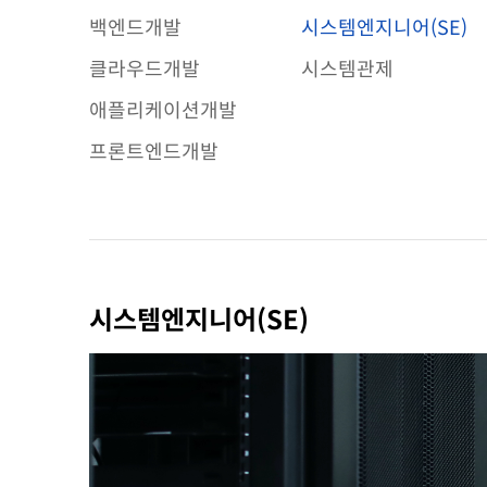
백엔드개발
시스템엔지니어(SE)
클라우드개발
시스템관제
애플리케이션개발
프론트엔드개발
시스템엔지니어(SE)