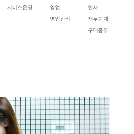
서비스운영
영업
인사
영업관리
재무회계
구매총무